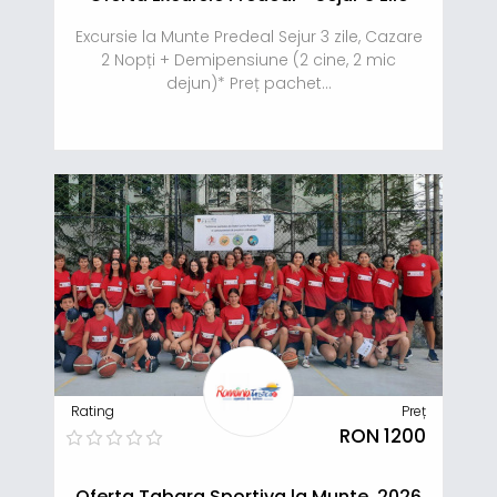
Excursie la Munte Predeal Sejur 3 zile, Cazare
2 Nopți + Demipensiune (2 cine, 2 mic
dejun)* Preț pachet...
Rating
Preț
RON 1200
Oferta Tabara Sportiva la Munte, 2026