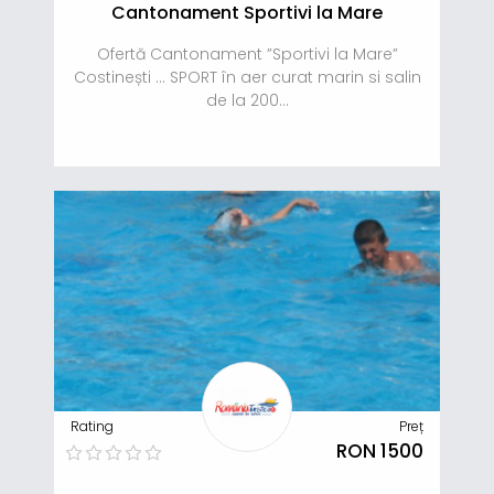
Cantonament Sportivi la Mare
Ofertă Cantonament ”Sportivi la Mare”
Costinești … SPORT în aer curat marin si salin
de la 200...
Rating
Preț
RON 1500