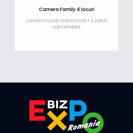
Camera Family 4 locuri
Camera cu pat matrimonial + 2 paturi
supraetajate