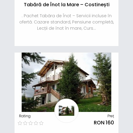
Tabără de Înot la Mare – Costinești
. Pachet Tabăra de Înot – Servicii incluse în
ofertă: Cazare standard, Pensiune completă,
Lecții de înot în mare, Curs...
Rating
Preț
RON 160